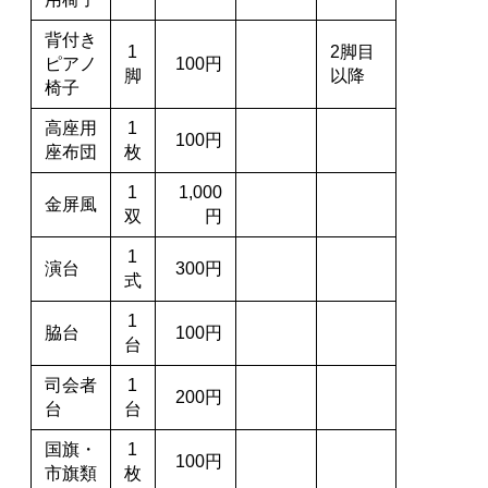
背付き
1
2脚目
ピアノ
100円
脚
以降
椅子
高座用
1
100円
座布団
枚
1
1,000
金屏風
双
円
1
演台
300円
式
1
脇台
100円
台
司会者
1
200円
台
台
国旗・
1
100円
市旗類
枚