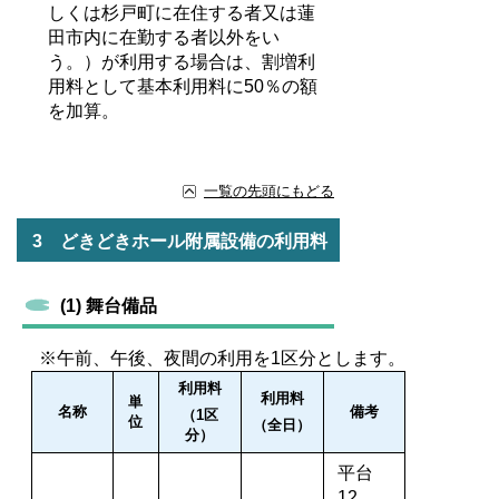
しくは杉戸町に在住する者又は蓮
田市内に在勤する者以外をい
う。）が利用する場合は、割増利
用料として基本利用料に50％の額
を加算。
一覧の先頭にもどる
3 どきどきホール附属設備の利用料
(1) 舞台備品
※午前、午後、夜間の利用を1区分とします。
利用料
利用料
単
名称
備考
（1区
位
（全日）
分）
平台
12