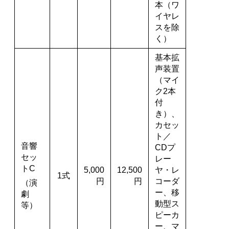
本（ワ
イヤレ
スを除
く）
基本拡
声装置
（マイ
ク2本
付
き）、
カセッ
ト／
音響
CDプ
セッ
レー
トC
5,000
12,500
ヤ・レ
1式
円
円
コーダ
（演
ー、移
劇
動型ス
等）
ピーカ
ー、マ