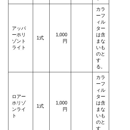
カラ
ーフ
ィル
アッパ
ター
ーホリ
1,000
は含
1式
ゾント
円
まな
ライト
いも
のと
す
る。
カラ
ーフ
ィル
ロアー
ター
ホリゾ
1,000
は含
1式
ンライ
円
まな
ト
いも
のと
す