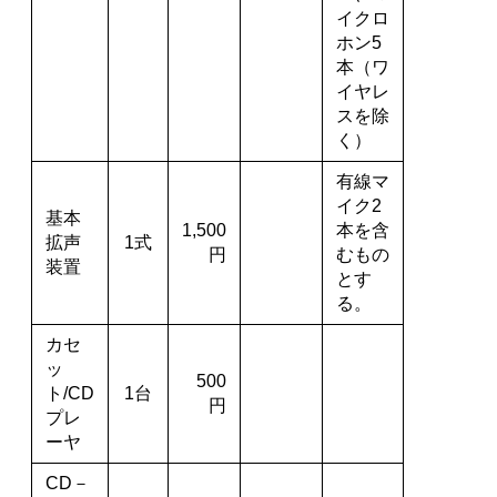
イクロ
ホン5
本（ワ
イヤレ
スを除
く）
有線マ
イク2
基本
1,500
本を含
拡声
1式
円
むもの
装置
とす
る。
カセ
ッ
500
ト/CD
1台
円
プレ
ーヤ
CD－