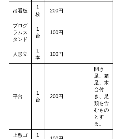
1
吊看板
200円
枚
プログ
1
ラムス
100円
台
タンド
1
人形立
100円
本
開き
足、箱
足、木
台付
1
平台
200円
き、足
台
類を含
むもの
とす
る。
上敷ゴ
1
100円