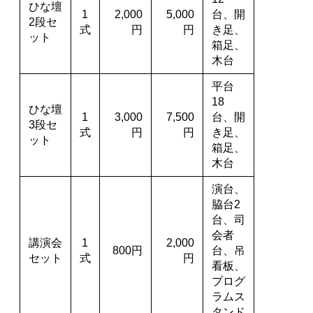
ひな壇
1
2,000
5,000
台、開
2段セ
式
円
円
き足、
ット
箱足、
木台
平台
18
ひな壇
1
3,000
7,500
台、開
3段セ
式
円
円
き足、
ット
箱足、
木台
演台、
脇台2
台、司
会者
講演会
1
2,000
800円
台、吊
セット
式
円
看板、
プログ
ラムス
タンド