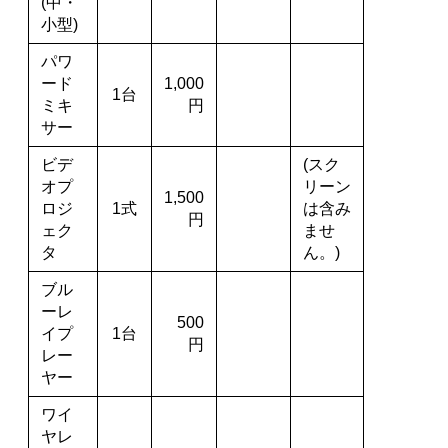
(中・
小型)
パワ
ード
1,000
1台
ミキ
円
サー
ビデ
(スク
オプ
リーン
1,500
ロジ
1式
は含み
円
ェク
ませ
タ
ん。)
ブル
ーレ
500
イプ
1台
円
レー
ヤー
ワイ
ヤレ