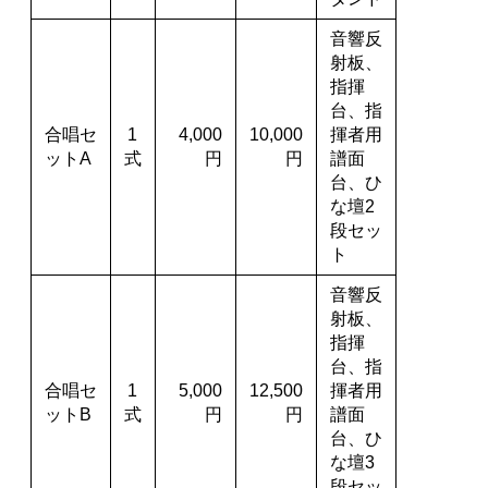
音響反
射板、
指揮
台、指
合唱セ
1
4,000
10,000
揮者用
ットA
式
円
円
譜面
台、ひ
な壇2
段セッ
ト
音響反
射板、
指揮
台、指
合唱セ
1
5,000
12,500
揮者用
ットB
式
円
円
譜面
台、ひ
な壇3
段セッ