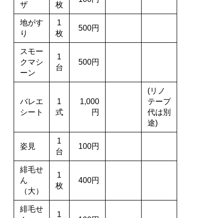
ザ
枚
地がす
1
500円
り
枚
スモー
1
クマシ
500円
台
ーン
(リノ
バレエ
1
1,000
テープ
シート
式
円
代は別
途)
1
姿見
100円
台
緋毛せ
1
ん
400円
枚
（大）
緋毛せ
1