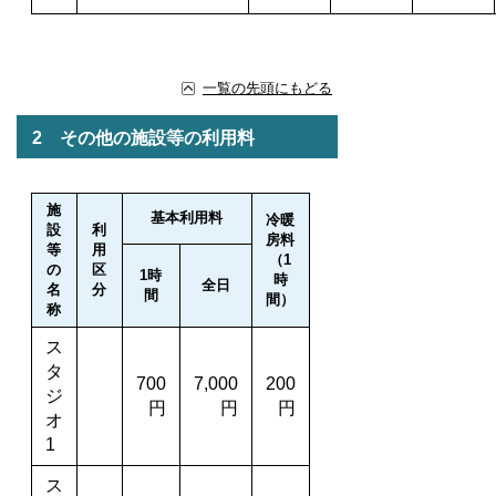
一覧の先頭にもどる
2 その他の施設等の利用料
施
基本利用料
冷暖
設
利
房料
等
用
（1
の
区
1時
時
全日
名
分
間
間）
称
ス
タ
700
7,000
200
ジ
円
円
円
オ
1
ス