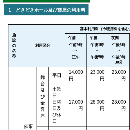
1 どきどきホール及び楽屋の利用料
基本利用料（冷暖房料を含む
施
午前
午後
夜間
設
午前9時
午後1時
午後6時
の
利用区分
～
～
～
名
称
正午
午後5時
午後9時
30分
14,000
23,000
23,000
平日
舞
円
円
円
台
土曜
及
日、
び
日曜
17,000
28,000
28,000
全
日及
円
円
円
客
び休
席
日
催事