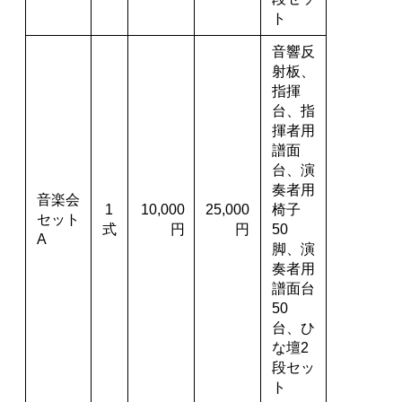
ト
音響反
射板、
指揮
台、指
揮者用
譜面
台、演
奏者用
音楽会
1
10,000
25,000
椅子
セット
式
円
円
50
A
脚、演
奏者用
譜面台
50
台、ひ
な壇2
段セッ
ト