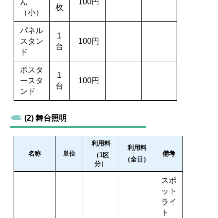
ん
100円
枚
（小）
パネル
1
スタン
100円
台
ド
ポスタ
1
ースタ
100円
台
ンド
(2) 舞台照明
利用料
利用料
名称
単位
備考
（1区
（全日）
分）
スポ
ット
ライ
ト