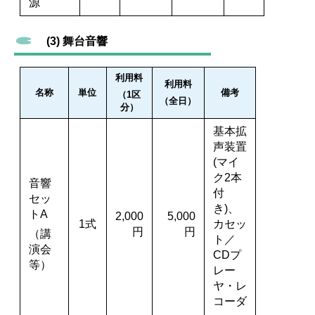
源
(3) 舞台音響
利用料
利用料
名称
単位
備考
（1区
（全日）
分）
基本拡
声装置
(マイ
ク2本
音響
付
セッ
き)、
トA
2,000
5,000
1式
カセッ
円
円
（講
ト／
演会
CDプ
等）
レー
ヤ・レ
コーダ