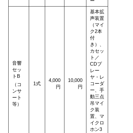
ー
基本拡
声装置
（マイ
ク2本
付
き）、
カセッ
ト／
音響
CDプ
セッ
レー
トB
ヤ・レ
4,000
10,000
1式
コーダ
（コ
円
円
ー、手
ンサ
動三点
ート
吊マイ
等）
ク装
置、マ
イクロ
ホン3