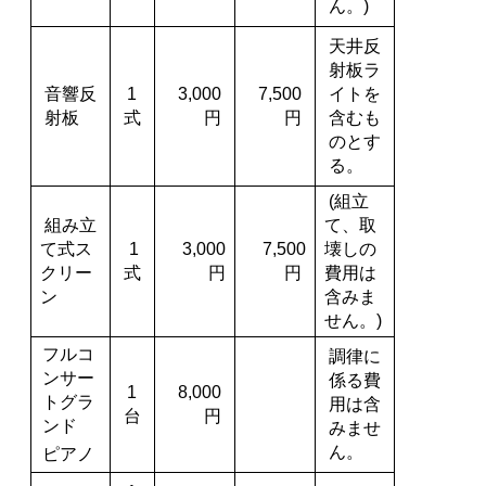
ん。)
天井反
射板ラ
音響反
1
3,000
7,500
イトを
射板
式
円
円
含むも
のとす
る。
(組立
組み立
て、取
て式ス
1
3,000
7,500
壊しの
クリー
式
円
円
費用は
ン
含みま
せん。)
フルコ
調律に
ンサー
係る費
1
8,000
トグラ
用は含
台
円
ンド
みませ
ん。
ピアノ