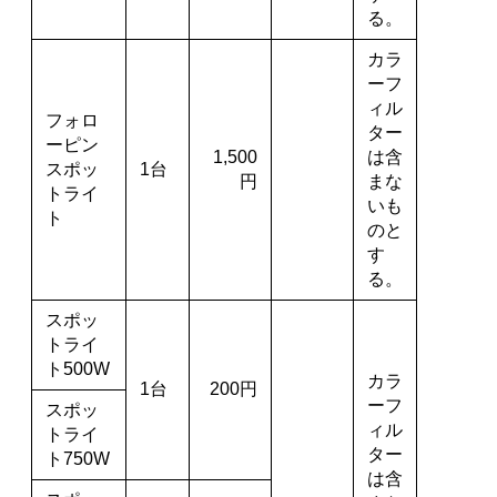
る。
カラ
ーフ
ィル
フォロ
ター
ーピン
1,500
は含
スポッ
1台
円
まな
トライ
いも
ト
のと
す
る。
スポッ
トライ
ト500W
カラ
1台
200円
ーフ
スポッ
ィル
トライ
ター
ト750W
は含