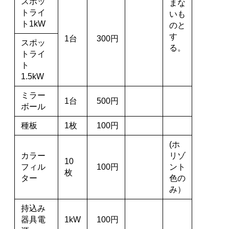
スポッ
まな
トライ
いも
ト1kW
のと
す
1台
300円
スポッ
る。
トライ
ト
1.5kW
ミラー
1台
500円
ボール
種板
1枚
100円
(ホ
カラー
リゾ
10
フィル
100円
ント
枚
ター
色の
み）
持込み
器具電
1kW
100円