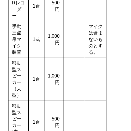
Rレコ
500
1台
ーダ
円
ー
手動
マイク
三点
は含ま
1,000
吊マ
1式
ないも
円
イク
のとす
装置
る。
移動
型ス
ピー
1,000
1台
カー
円
（大
型）
移動
型ス
ピー
500
1台
カー
円