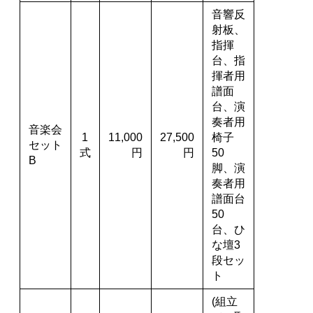
音響反
射板、
指揮
台、指
揮者用
譜面
台、演
奏者用
音楽会
1
11,000
27,500
椅子
セット
式
円
円
50
B
脚、演
奏者用
譜面台
50
台、ひ
な壇3
段セッ
ト
(組立