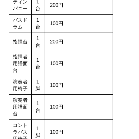
ティン
1
200円
パニー
台
バスド
1
100円
ラム
台
1
指揮台
200円
台
指揮者
1
用譜面
100円
台
台
演奏者
1
100円
用椅子
脚
演奏者
1
用譜面
100円
台
台
コント
1
ラバス
100円
脚
用椅子