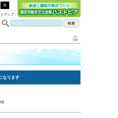
黒
イトマップ
間になります
0
分