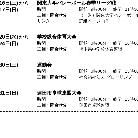
16日(土) から
関東大学バレーボール春季リーグ戦
時間
開始
9
時00
分
終了
21
時3
17日(日)
主催・問合せ先
（一財）関東大学バレーボー
リンク
詳細ページ
20日(水) から
学校総合体育大会
時間
開始
9
時00
分
終了
18
時0
24日(日)
主催・問合せ先
埼玉県中学校体育連盟
30日(土)
運動会
時間
開始
9
時00
分
終了
13
時0
主催・問合せ先
社会福祉法人 グローリング
31日(日)
蓮田市卓球連盟大会
時間
開始
9
時00
分
終了
13
時0
主催・問合せ先
蓮田市卓球連盟