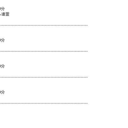
0
分
ル連盟
0
分
0
分
0
分