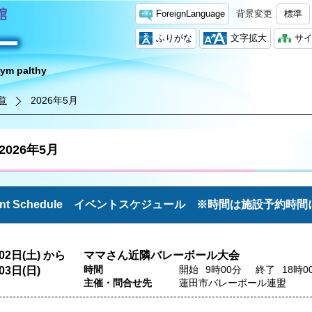
ForeignLanguage
背景変更
標準
ふりがな
文字拡大
サ
iym palthy
覧
2026年5月
2026年5月
ent Schedule イベントスケジュール ※時間は施設予約時
02日(土) から
ママさん近隣バレーボール大会
時間
開始
9
時00
分
終了
18
時0
03日(日)
主催・問合せ先
蓮田市バレーボール連盟