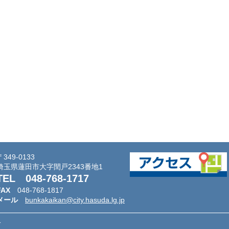
〒349-0133
埼玉県蓮田市大字閏戸2343番地1
TEL
048-768-1717
FAX
048-768-1817
メール
bunkakaikan@city.hasuda.lg.jp
分