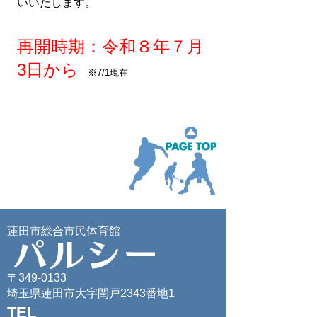
いいたします。
再開時期：令和８年７月
3
日から
※7/1現在
蓮田市総合市民体育館
〒349-0133
埼玉県蓮田市大字閏戸2343番地1
TEL