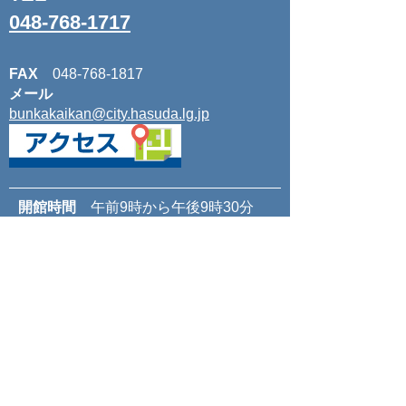
048-768-1717
FAX
048-768-1817
メール
bunkakaikan@city.hasuda.lg.jp
開館時間
午前9時から午後9時30分
休館日
毎月第2・4月曜日（休日にあ
たるときは翌日）、年末年始（12月28
日から1月3日まで）
ホーム
イベント情報
New Title
施設のご案内
ご利用ガイド
登録団体の紹介
サイトマップ
個人情報保護方針