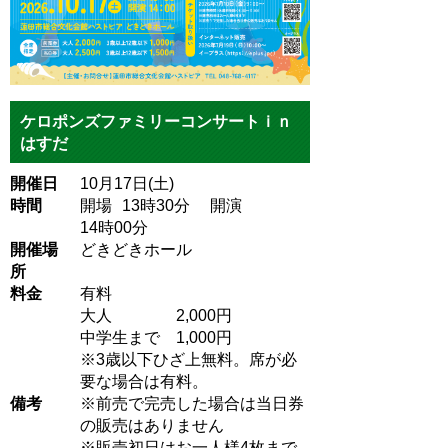
ケロポンズファミリーコンサートｉｎ
はすだ
開催日
10月17日(土)
時間
開場
13
時30
分
開演
14
時00
分
開催場
どきどきホール
所
料金
有料
大人 2,000円
中学生まで 1,000円
※3歳以下ひざ上無料。席が必
要な場合は有料。
備考
※前売で完売した場合は当日券
の販売はありません
※販売初日はお一人様4枚まで