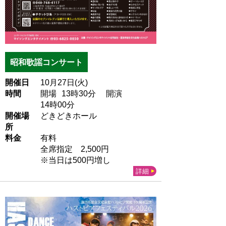
昭和歌謡コンサート
開催日
10月27日(火)
時間
開場
13
時30
分
開演
14
時00
分
開催場
どきどきホール
所
料金
有料
全席指定 2,500円
※当日は500円増し
詳細