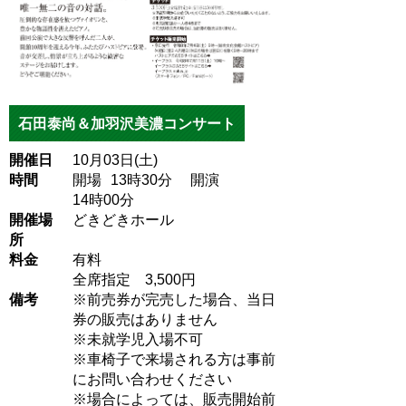
石田泰尚＆加羽沢美濃コンサート
開催日
10月03日(土)
時間
開場
13
時30
分
開演
14
時00
分
開催場
どきどきホール
所
料金
有料
全席指定 3,500円
備考
※前売券が完売した場合、当日
券の販売はありません
※未就学児入場不可
※車椅子で来場される方は事前
にお問い合わせください
※場合によっては、販売開始前