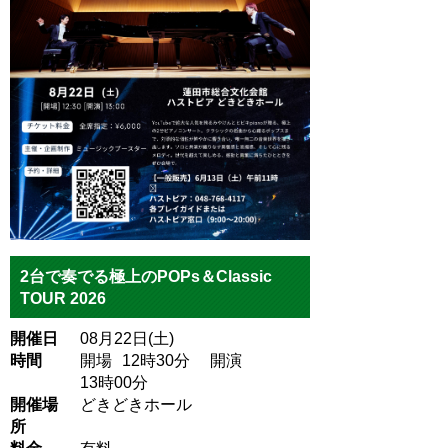
2台で奏でる極上のPOPs＆Classic
TOUR 2026
開催日
08月22日(土)
時間
開場
12
時30
分
開演
13
時00
分
開催場
どきどきホール
所