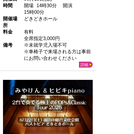
時間
開場
14
時30
分
開演
15
時00
分
開催場
どきどきホール
所
料金
有料
全席指定3,000円
備考
※未就学児入場不可
※車椅子で来場される方は事前
にお問い合わせください
詳細