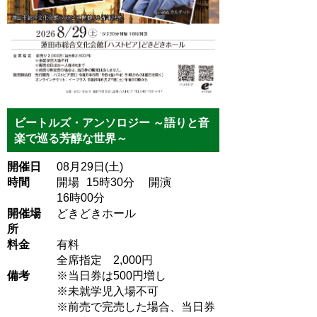
ビートルズ・アンソロジー ～語りと音
楽で巡る芳醇な世界～
開催日
08月29日(土)
時間
開場
15
時30
分
開演
16
時00
分
開催場
どきどきホール
所
料金
有料
全席指定 2,000円
備考
※当日券は500円増し
※未就学児入場不可
※前売で完売した場合、当日券