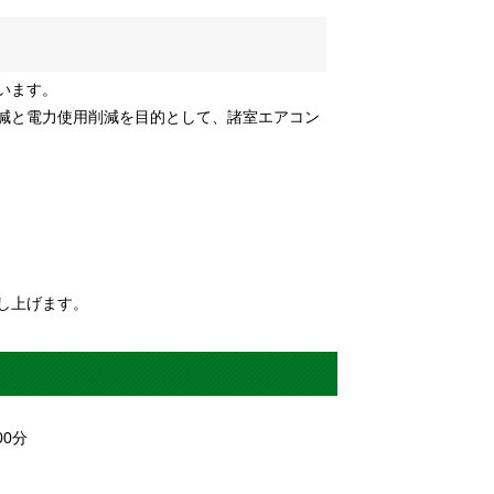
います。
減と電力使用削減を目的として、諸室エアコン
し上げます。
00
分