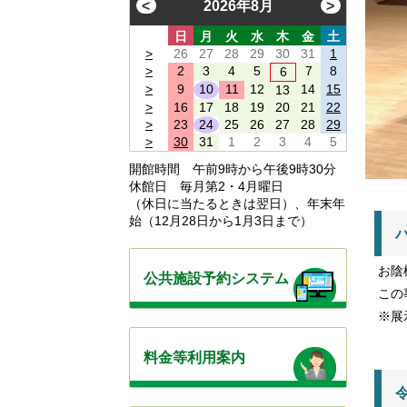
<
2026年8月
>
日
月
火
水
木
金
土
>
26
27
28
29
30
31
1
>
2
3
4
5
7
8
6
>
9
10
11
12
14
15
13
>
16
17
18
19
20
21
22
>
23
24
25
26
27
28
29
>
30
31
1
2
3
4
5
開館時間 午前9時から午後9時30分
休館日 毎月第2・4月曜日
（休日に当たるときは翌日）、年末年
始（12月28日から1月3日まで）
お陰
公共施設予約システム
この
※展
料金等利用案内