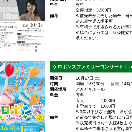
料金
有料
全席指定 3,500円
備考
※前売券が完売した場合、当
※未就学児入場不可
※車椅子で来場される方は事
※場合によっては、販売開始
承ください。
ケロポンズファミリーコンサートｉ
開催日
10月17日(土)
時間
開場
13
時30
分
開演
14
時
開催場所
どきどきホール
料金
有料
大人 2,000円
中学生まで 1,000円
※3歳以下ひざ上無料。席が
備考
※前売で完売した場合は当日
※販売初日はお一人様4枚まで
※車椅子で来場される方は事