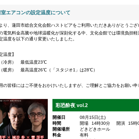
諸室エアコンの設定温度について
より、蓮田市総合文化会館ハストピアをご利用いただきありがとうござ
の電気料金高騰や地球温暖化が深刻化する中、文化会館では環境負担軽
定温度を以下の通り変更いたしました。
定温度】
（冷房） 最低温度23℃
（暖房） 最高温度26℃（「スタジオ1」は28℃）
用の皆様にはご不便をおかけいたしますが、ご理解とご協力をお願い申
彩恐酔夜 vol.2
開催日
08月15日(土)
時間
開場
14
時30
分
開演
15
時
開催場所
どきどきホール
料金
有料