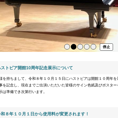
停止
ハストピア開館10周年記念展示について
様を持ちまして、令和８年１０月１５日にハストピアは開館１０周年を
事を記念し、現在までご出演いただいた皆様のサイン色紙及びポスター
示は準備でき次第行います。
令和８年１０月１日から使用料が変更されます！