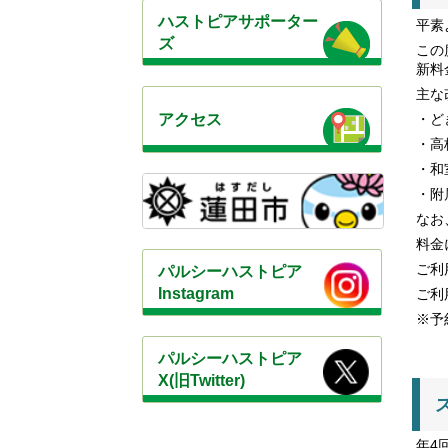
ハストピアサポーター
平素
ズ
この
新料
主な
アクセス
・ど
・高
・和
・附
なお
料金
ご利
パルシーハストピア
Instagram
ご利
※予
パルシーハストピア
X(旧Twitter)
年4