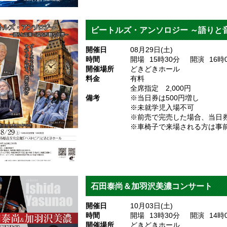
ビートルズ・アンソロジー ～語りと
開催日
08月29日(土)
時間
開場
15
時30
分
開演
16
時
開催場所
どきどきホール
料金
有料
全席指定 2,000円
備考
※当日券は500円増し
※未就学児入場不可
※前売で完売した場合、当日
※車椅子で来場される方は事
石田泰尚＆加羽沢美濃コンサート
開催日
10月03日(土)
時間
開場
13
時30
分
開演
14
時
開催場所
どきどきホール