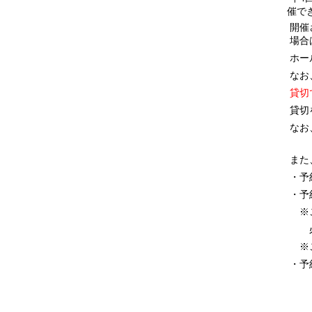
催で
開催
場合
ホー
なお
貸切
貸切
なお
また
・予
・予
※ご
必ず
※ご
・予