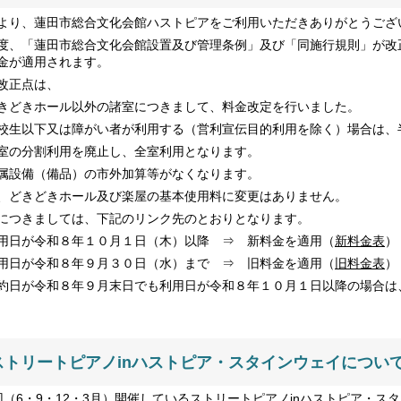
より、蓮田市総合文化会館ハストピアをご利用いただきありがとうござ
度、「蓮田市総合文化会館設置及び管理条例」及び「同施行規則」が改正
金が適用されます。
改正点は、
きどきホール以外の諸室につきまして、料金改定を行いました。
校生以下又は障がい者が利用する（営利宣伝目的利用を除く）場合は、
室の分割利用を廃止し、全室利用となります。
属設備（備品）の市外加算等がなくなります。
、どきどきホール及び楽屋の基本使用料に変更はありません。
につきましては、下記のリンク先のとおりとなります。
用日が令和８年１０月１日（木）以降 ⇒ 新料金を適用（
新料金表
）
用日が令和８年９月３０日（水）まで ⇒ 旧料金を適用（
旧料金表
）
約日が令和８年９月末日でも利用日が令和８年１０月１日以降の場合は
ストリートピアノinハストピア・スタインウェイ
につ
回（6・9・12・3月）開催しているストリートピアノinハストピア・