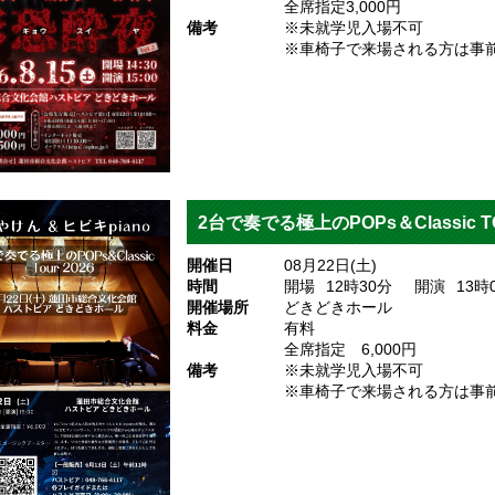
全席指定3,000円
備考
※未就学児入場不可
※車椅子で来場される方は事
2台で奏でる極上のPOPs＆Classic TO
開催日
08月22日(土)
時間
開場
12
時30
分
開演
13
時
開催場所
どきどきホール
料金
有料
全席指定 6,000円
備考
※未就学児入場不可
※車椅子で来場される方は事