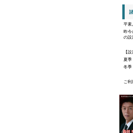
平素
昨今
の設
【設
夏季
冬季
ご利