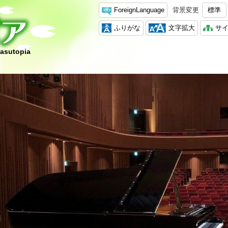
ForeignLanguage
背景変更
標準
ふりがな
文字拡大
サ
hasutopia