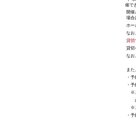
催で
開催
場合
ホー
なお
貸切
貸切
なお
また
・予
・予
※ご
必ず
※ご
・予