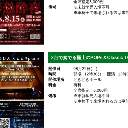
全席指定3,000円
備考
※未就学児入場不可
※車椅子で来場される方は事
2台で奏でる極上のPOPs＆Classic TO
開催日
08月22日(土)
時間
開場
12
時30
分
開演
13
時
開催場所
どきどきホール
料金
有料
全席指定 6,000円
備考
※未就学児入場不可
※車椅子で来場される方は事