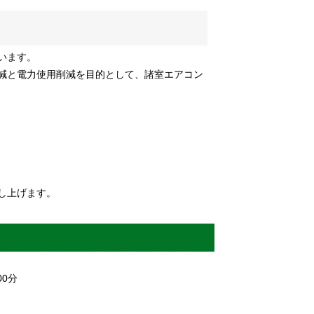
います。
減と電力使用削減を目的として、諸室エアコン
し上げます。
00
分