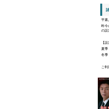
平素
昨今
の設
【設
夏季
冬季
ご利