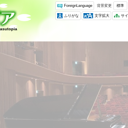
ForeignLanguage
背景変更
標準
ふりがな
文字拡大
サ
hasutopia