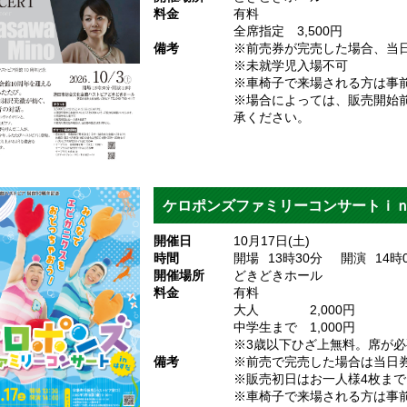
料金
有料
全席指定 3,500円
備考
※前売券が完売した場合、当
※未就学児入場不可
※車椅子で来場される方は事
※場合によっては、販売開始
承ください。
ケロポンズファミリーコンサートｉ
開催日
10月17日(土)
時間
開場
13
時30
分
開演
14
時
開催場所
どきどきホール
料金
有料
大人 2,000円
中学生まで 1,000円
※3歳以下ひざ上無料。席が
備考
※前売で完売した場合は当日
※販売初日はお一人様4枚まで
※車椅子で来場される方は事