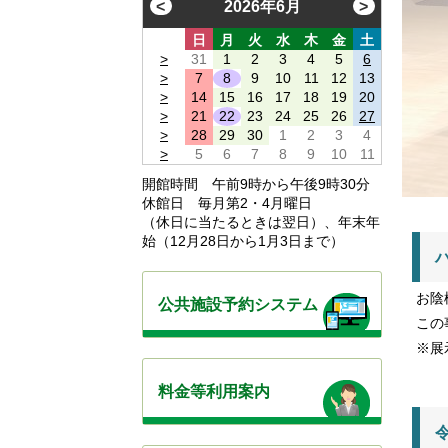
<
2026年6月
>
日
月
火
水
木
金
土
>
31
1
2
3
4
5
6
>
7
8
9
10
11
12
13
>
14
15
16
17
18
19
20
>
21
22
23
24
25
26
27
>
28
29
30
1
2
3
4
>
5
6
7
8
9
10
11
開館時間 午前9時から午後9時30分
休館日 毎月第2・4月曜日
（休日に当たるときは翌日）、年末年
始（12月28日から1月3日まで）
お陰
公共施設予約システム
この
※展
料金等利用案内