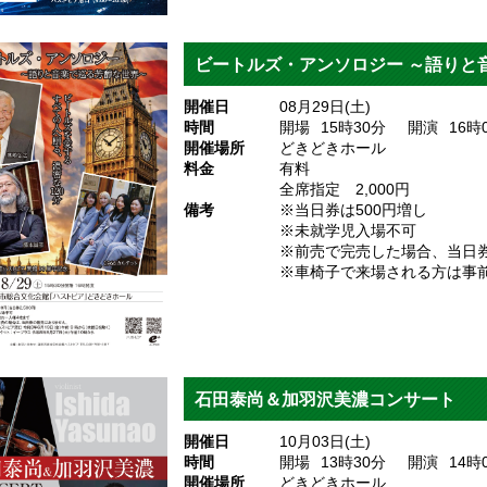
ビートルズ・アンソロジー ～語りと
開催日
08月29日(土)
時間
開場
15
時30
分
開演
16
時
開催場所
どきどきホール
料金
有料
全席指定 2,000円
備考
※当日券は500円増し
※未就学児入場不可
※前売で完売した場合、当日
※車椅子で来場される方は事
石田泰尚＆加羽沢美濃コンサート
開催日
10月03日(土)
時間
開場
13
時30
分
開演
14
時
開催場所
どきどきホール