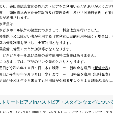
より、蓮田市総合文化会館ハストピアをご利用いただきありがとうござ
度、「蓮田市総合文化会館設置及び管理条例」及び「同施行規則」が改正
金が適用されます。
改正点は、
きどきホール以外の諸室につきまして、料金改定を行いました。
校生以下又は障がい者が利用する（営利宣伝目的利用を除く）場合は、
室の分割利用を廃止し、全室利用となります。
属設備（備品）の市外加算等がなくなります。
、どきどきホール及び楽屋の基本使用料に変更はありません。
につきましては、下記のリンク先のとおりとなります。
用日が令和８年１０月１日（木）以降 ⇒ 新料金を適用（
新料金表
）
用日が令和８年９月３０日（水）まで ⇒ 旧料金を適用（
旧料金表
）
約日が令和８年９月末日でも利用日が令和８年１０月１日以降の場合は
ストリートピアノinハストピア・スタインウェイ
につ
回（6・9・12・3月）開催しているストリートピアノinハストピア・