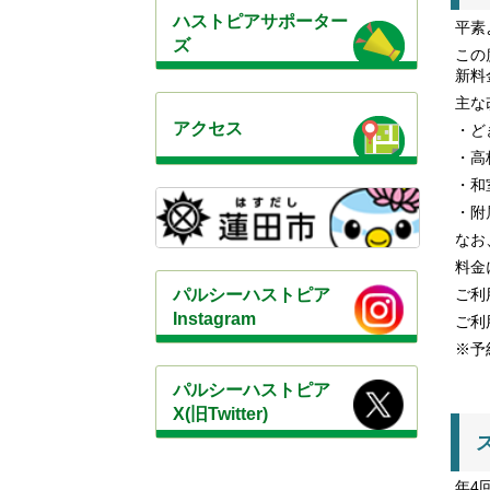
ハストピアサポーター
平素
ズ
この
新料
主な
アクセス
・ど
・高
・和
・附
なお
料金
パルシーハストピア
ご利
Instagram
ご利
※予
パルシーハストピア
X(旧Twitter)
年4