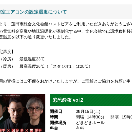
諸室エアコンの設定温度について
より、蓮田市総合文化会館ハストピアをご利用いただきありがとうござ
の電気料金高騰や地球温暖化が深刻化する中、文化会館では環境負担軽
定温度を以下の通り変更いたしました。
定温度】
（冷房） 最低温度23℃
（暖房） 最高温度26℃（「スタジオ1」は28℃）
用の皆様にはご不便をおかけいたしますが、ご理解とご協力をお願い申
彩恐酔夜 vol.2
開催日
08月15日(土)
時間
開場
14
時30
分
開演
15
時
開催場所
どきどきホール
料金
有料