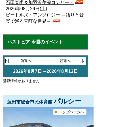
石田泰尚＆加羽沢美濃コンサート
2026年08月29日(土)
ビートルズ・アンソロジー ～語りと音
楽で巡る芳醇な世界～
ハストピア 今週のイベント
前週へ
翌週へ
2026年8月7日～2026年8月13日
登録情報がありません
パルシー
蓮田市総合市民体育館
トップページへ