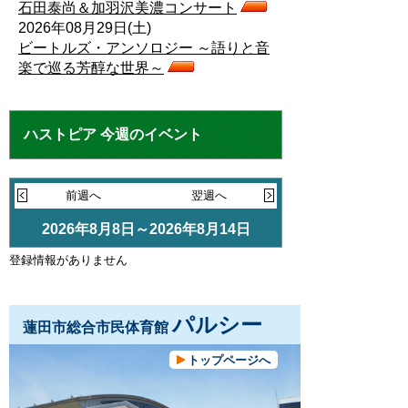
石田泰尚＆加羽沢美濃コンサート
2026年08月29日(土)
ビートルズ・アンソロジー ～語りと音
楽で巡る芳醇な世界～
ハストピア 今週のイベント
前週へ
翌週へ
2026年8月8日～2026年8月14日
登録情報がありません
パルシー
蓮田市総合市民体育館
トップページへ