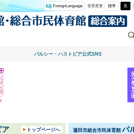
ForeignLanguage
背景変更
標準
黒
パルシー・ハストピア公式SNS
ピア
パ
トップページへ
蓮田市総合市民体育館