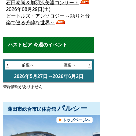
石田泰尚＆加羽沢美濃コンサート
2026年08月29日(土)
ビートルズ・アンソロジー ～語りと音
楽で巡る芳醇な世界～
ハストピア 今週のイベント
前週へ
翌週へ
2026年5月27日～2026年6月2日
登録情報がありません
パルシー
蓮田市総合市民体育館
トップページへ