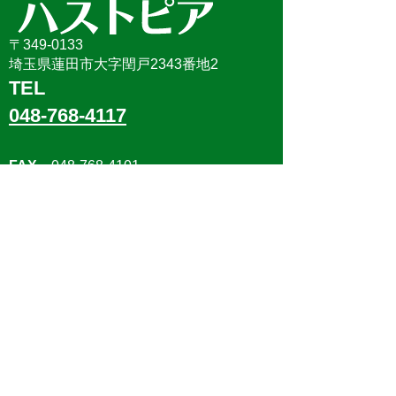
〒349-0133
埼玉県蓮田市大字閏戸2343番地2
TEL
048-768-4117
FAX
048-768-4101
メール
bunkakaikan@city.hasuda.lg.jp
開館時間
午前9時から午後9時30分
休館日
毎月第2・4月曜日（休日にあ
たるときは翌日）、年末年始（12月28
日から1月3日まで）
ホーム